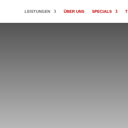
LEISTUNGEN
ÜBER UNS
SPECIALS
T
eratung – indivi
egien, die auf I
ugeschnitten si