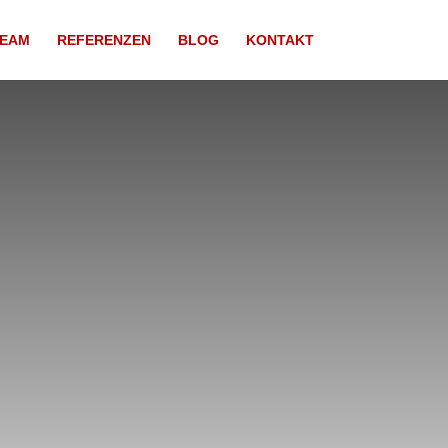
EAM
REFERENZEN
BLOG
KONTAKT
duelle
hre Situation
nd