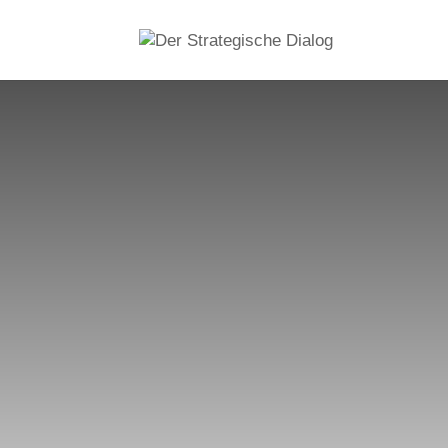
1:1 B
Lösungsstrat
z