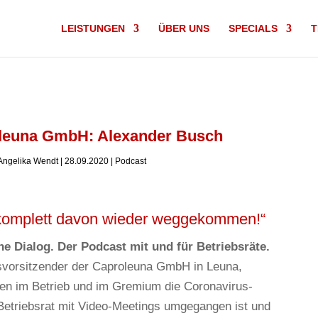
LEISTUNGEN
ÜBER UNS
SPECIALS
T
euna GmbH: Alexander Busch
Angelika Wendt
|
28.09.2020
|
Podcast
r komplett davon wieder weggekommen!“
he Dialog. Der Podcast mit und für Betriebsräte.
tsvorsitzender der Caproleuna GmbH in Leuna,
gen im Betrieb und im Gremium die Coronavirus-
 Betriebsrat mit Video-Meetings umgegangen ist und